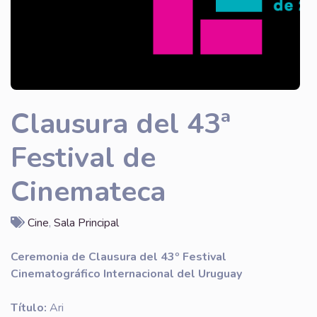
Clausura del 43ª
Festival de
Cinemateca
Cine
,
Sala Principal
Ceremonia de Clausura del 43º Festival
Cinematográfico Internacional del Uruguay
Título:
Ari