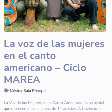
La voz de las mujeres
en el canto
americano – Ciclo
MAREA
Música
,
Sala Principal
La Voz de las Mujeres en el Canto Americano es un recital
que reúne en escena a más de 11 artistas. A través de la