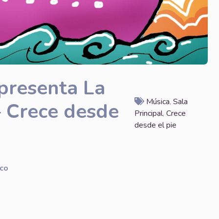
presenta La
Música
,
Sala
– Crece desde
Principal
,
Crece
desde el pie
rco