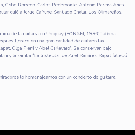
ba, Oribe Dorrego, Carlos Pedemonte, Antonio Pereira Arias,
pular guió a Jorge Cafrune, Santiago Chalar, Los Olimareños,
norama de la guitarra en Uruguay (FONAM, 1996)” afirma:
después florece en una gran cantidad de guitarristas,
apat, Olga Pierri y Abel Carlevaro”. Se conservan bajo
ini y la zamba “La tristecita” de Ariel Ramírez. Rapat falleció
miradores lo homenajeamos con un concierto de guitarra.