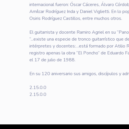
internacional fueron: Óscar Cáceres, Álvaro Córdo
Amílcar Rodríguez Inda y Daniel Viglietti. En lo po
Osiris Rodríguez Castillos, entre muchos otros.
El guitarrista y docente Ramiro Agriel en su “Pa
“...existe una especie de tronco guitarrístico que 
intérpretes y docentes:…está formado por Atilio R
registro apenas la obra “El Poncho” de Eduardo Fab
el 17 de julio de 1988.
En su 120 aniversario sus amigos, discípulos y ad
2.15.0.0
2.15.0.0