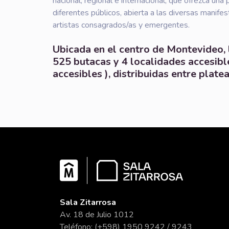
nacional, regional e internacional, que ofrezca una
diferentes públicos, abierta a las diversas manife
artistas consagrados/as y emergentes.
Ubicada en el centro de Montevideo, 
525 butacas y 4 localidades accesibl
accesibles ), distribuidas entre platea
Sala Zitarrosa
Av. 18 de Julio 1012
Teléfono: (+598) 1950 9242 / 9243