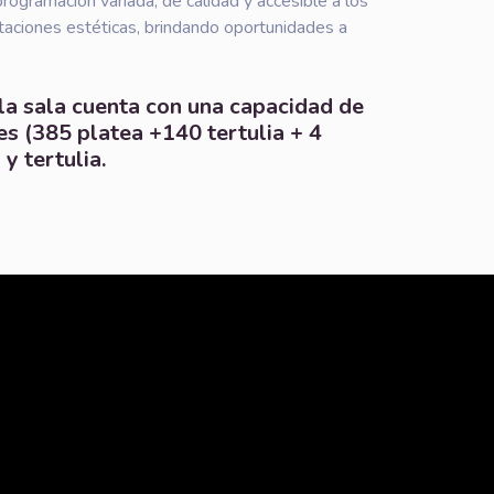
 programación variada, de calidad y accesible a los
staciones estéticas, brindando oportunidades a
la sala cuenta con una capacidad de
es (385 platea +140 tertulia + 4
 y tertulia.