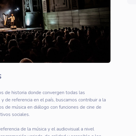
s
ños de historia donde convergen todas las
 y de referencia en el país, buscamos contribuir a la
los de música en diálogo con funciones de cine de
tivos sociales.
eferencia de la música y el audiovisual a nivel