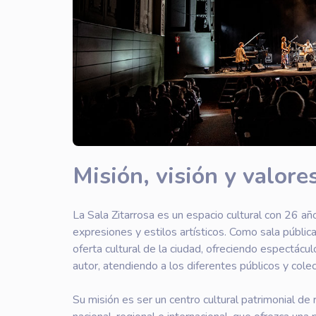
Misión, visión y valore
La Sala Zitarrosa es un espacio cultural con 26 a
expresiones y estilos artísticos. Como sala pública
oferta cultural de la ciudad, ofreciendo espectácu
autor, atendiendo a los diferentes públicos y colec
Su misión es ser un centro cultural patrimonial de r