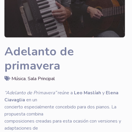
Adelanto de
primavera
Música
,
Sala Principal
“Adelanto de Primavera”
reúne a
Leo Maslíah
y
Elena
Ciavaglia
en un
concierto especialmente concebido para dos pianos. La
propuesta combina
composiciones creadas para esta ocasión con versiones y
adaptaciones de