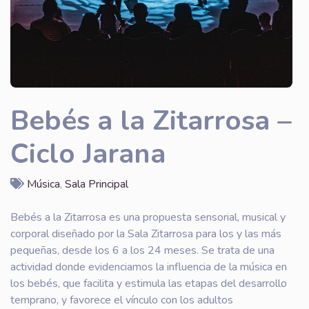
Bebés a la Zitarrosa –
Ciclo Jarana
Música
,
Sala Principal
Bebés a la Zitarrosa es una propuesta sensorial, musical y
corporal diseñado por la Sala Zitarrosa para los y las más
pequeñas, desde los 6 a los 24 meses. Se trata de una
actividad donde evidenciamos la influencia de la música en
los bebés, que facilita y estimula las etapas del desarrollo
temprano, y favorece el vínculo con los adultos