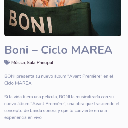
Boni – Ciclo MAREA
Música
,
Sala Principal
BONI presenta su nuevo álbum "Avant Première" en el
Ciclo MAREA.
Si la vida fuera una película, BONI la musicalizaría con su
nuevo álbum "Avant Première", una obra que trasciende el
concepto de banda sonora y que lo convierte en una
experiencia en vivo.