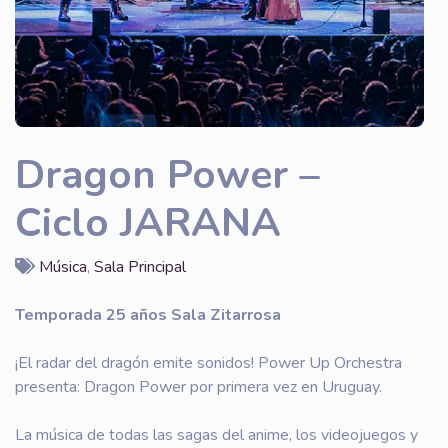
Dragon Power –
Ciclo JARANA
Música
,
Sala Principal
Temporada 25 años Sala Zitarrosa
¡El radar del dragón emite sonidos! Power Up Orchestra
presenta: Dragon Power por primera vez en Uruguay.
La música de todas las sagas del anime, los videojuegos y