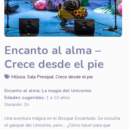
Encanto al alma –
Crece desde el pie
Música
,
Sala Principal
,
Crece desde el pie
Encanto al alma: La magia del Unicornio
Edades sugeridas:
1 a 10 años
Duración: 1h
Una aventura mágica en el Bosque Encantado. Se escucha
el galopar del Unicornio, pero… ¿Cómo hacer para que