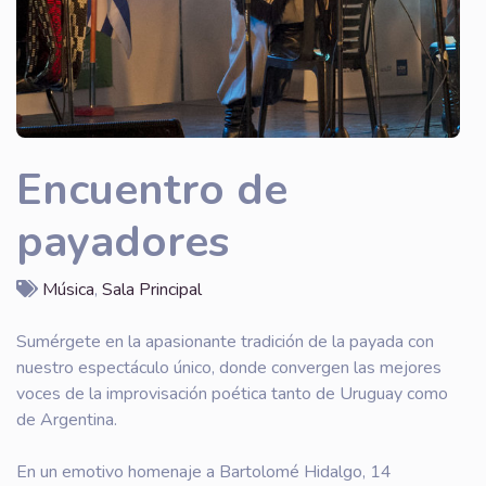
Encuentro de
payadores
Música
,
Sala Principal
Sumérgete en la apasionante tradición de la payada con
nuestro espectáculo único, donde convergen las mejores
voces de la improvisación poética tanto de Uruguay como
de Argentina.
En un emotivo homenaje a Bartolomé Hidalgo, 14