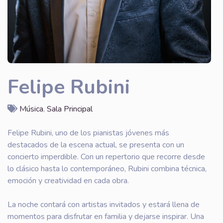
Felipe Rubini
Música
,
Sala Principal
Felipe Rubini, uno de los pianistas jóvenes más
destacados de la escena actual, se presenta con un
concierto imperdible. Con un repertorio que recorre desde
lo clásico hasta lo contemporáneo, Rubini combina técnica,
emoción y creatividad en cada obra.
La noche contará con artistas invitados y estará llena de
momentos para disfrutar en familia y dejarse inspirar. Una