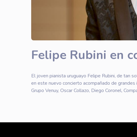
Felipe Rubini en c
El joven pianista uruguayo Felipe Rubini, de tan s
en este nuevo concierto acompañado de grandes in
Grupo Venuy, Oscar Collazo, Diego Coronel, Compa