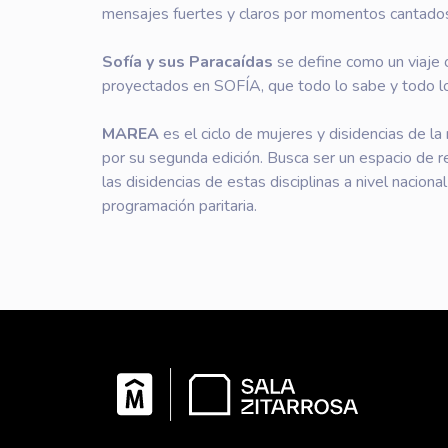
mensajes fuertes y claros por momentos cantados
Sofía y sus Paracaídas
se define como un viaje 
proyectados en SOFÍA, que todo lo sabe y todo lo
MAREA
es el ciclo de mujeres y disidencias de la
por su segunda edición. Busca ser un espacio de rel
las disidencias de estas disciplinas a nivel naciona
programación paritaria.