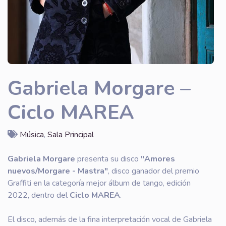
Gabriela Morgare –
Ciclo MAREA
Música
,
Sala Principal
Gabriela Morgare
presenta su disco
"Amores
nuevos/Morgare - Mastra"
, disco ganador del premio
Graffiti en la categoría mejor álbum de tango, edición
2022, dentro del
Ciclo MAREA
.
El disco, además de la fina interpretación vocal de Gabriela