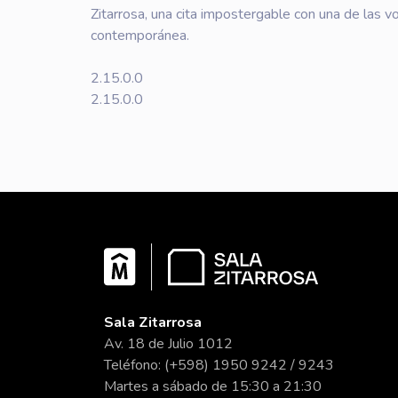
Zitarrosa, una cita impostergable con una de las 
contemporánea.
2.15.0.0
2.15.0.0
Sala Zitarrosa
Av. 18 de Julio 1012
Teléfono: (+598) 1950 9242 / 9243
Martes a sábado de 15:30 a 21:30