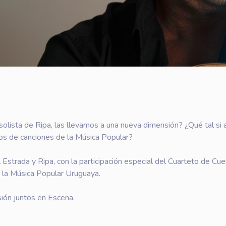
a solista de Ripa, las llevamos a una nueva dimensión? ¿Qué tal si 
os de canciones de la Música Popular?
 Estrada y Ripa, con la participación especial del Cuarteto de
e la Música Popular Uruguaya.
ión juntos en Escena.