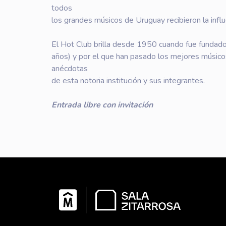
todos
los grandes músicos de Uruguay recibieron la influe
El Hot Club brilla desde 1950 cuando fue fundado
años) y por el que han pasado los mejores músico
anécdotas
de esta notoria institución y sus integrantes.
Entrada libre con invitación