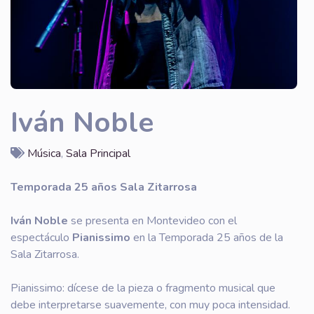
Iván Noble
Música
,
Sala Principal
Temporada 25 años Sala Zitarrosa
Iván Noble
se presenta en Montevideo con el
espectáculo
Pianissimo
en la Temporada 25 años de la
Sala Zitarrosa.
Pianissimo: dícese de la pieza o fragmento musical que
debe interpretarse suavemente, con muy poca intensidad.