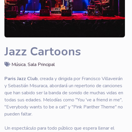
Jazz Cartoons
Música
,
Sala Principal
Paris Jazz Club
, creada y dirigida por Francisco Villaveirán
y Sebastián Misuraca, abordará un repertorio de canciones
que han sabido ser la banda de sonido de muchas vidas en
todas sus edades. Melodías como "You 've a friend in me",
"Everybody wants to be a cat" y "Pink Panther Theme" no
pueden faltar.
Un espectáculo para todo público que espera llenar el