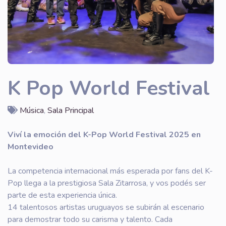
K Pop World Festival
Música
,
Sala Principal
Viví la emoción del K-Pop World Festival 2025 en
Montevideo
La competencia internacional más esperada por fans del K-
Pop llega a la prestigiosa Sala Zitarrosa, y vos podés ser
parte de esta experiencia única.
14 talentosos artistas uruguayos se subirán al escenario
para demostrar todo su carisma y talento. Cada