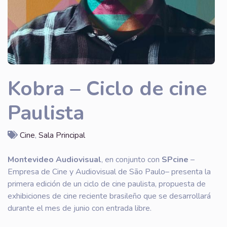
Kobra – Ciclo de cine
Paulista
Cine
,
Sala Principal
Montevideo Audiovisual
, en conjunto con
SPcine
–
Empresa de Cine y Audiovisual de São Paulo– presenta la
primera edición de un ciclo de cine paulista, propuesta de
exhibiciones de cine reciente brasileño que se desarrollará
durante el mes de junio con entrada libre.