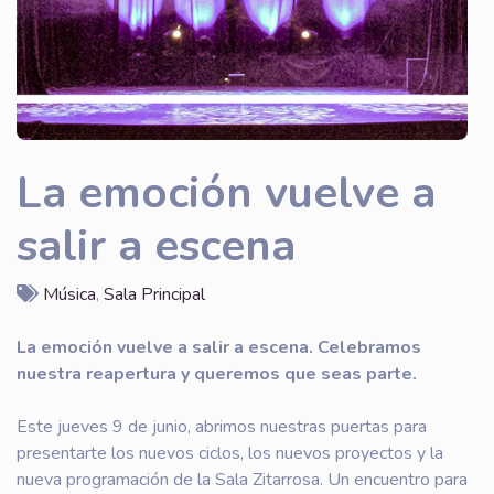
La emoción vuelve a
salir a escena
Música
,
Sala Principal
La emoción vuelve a salir a escena.
Celebramos
nuestra reapertura y queremos que seas parte.
Este jueves 9 de junio, abrimos nuestras puertas para
presentarte los nuevos ciclos, los nuevos proyectos y la
nueva programación de la Sala Zitarrosa. Un encuentro para