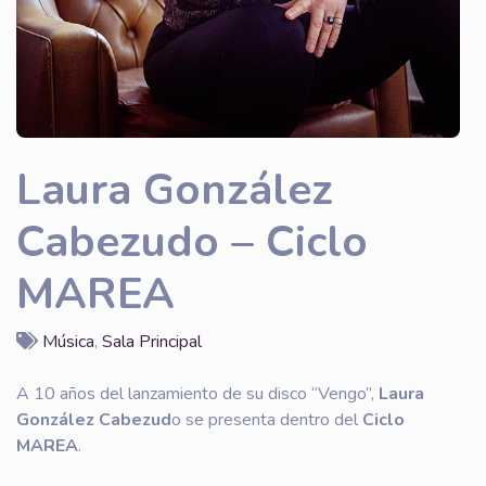
Laura González
Cabezudo – Ciclo
MAREA
Música
,
Sala Principal
A 10 años del lanzamiento de su disco “Vengo”,
Laura
González Cabezud
o se presenta dentro del
Ciclo
MAREA
.