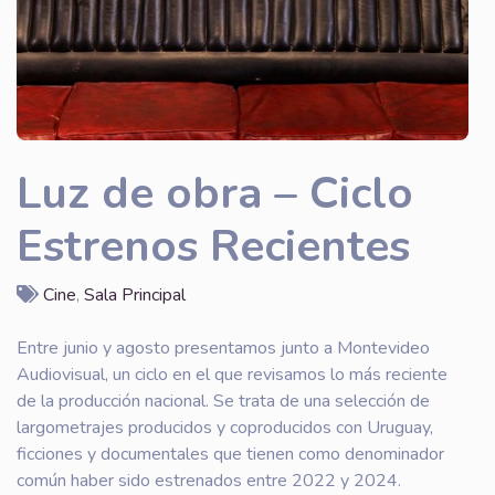
Luz de obra – Ciclo
Estrenos Recientes
Cine
,
Sala Principal
Entre junio y agosto presentamos junto a Montevideo
Audiovisual, un ciclo en el que revisamos lo más reciente
de la producción nacional. Se trata de una selección de
largometrajes producidos y coproducidos con Uruguay,
ficciones y documentales que tienen como denominador
común haber sido estrenados entre 2022 y 2024.