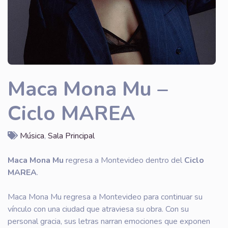
Maca Mona Mu –
Ciclo MAREA
Música
,
Sala Principal
Maca Mona Mu
regresa a Montevideo dentro del
Ciclo
MAREA
.
Maca Mona Mu regresa a Montevideo para continuar su
vínculo con una ciudad que atraviesa su obra. Con su
personal gracia, sus letras narran emociones que exponen