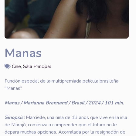
Manas
Cine
,
Sala Principal
Función especial de la multipremiada película brasileña
"Manas"
Manas / Marianna Brennand / Brasil / 2024 / 101 min.
Sinopsis:
Marcielle, una niña de 13 años que vive en la isla
de Marajó, comienza a comprender que el futuro no le
depara muchas opciones. Acorralada por la resignación de