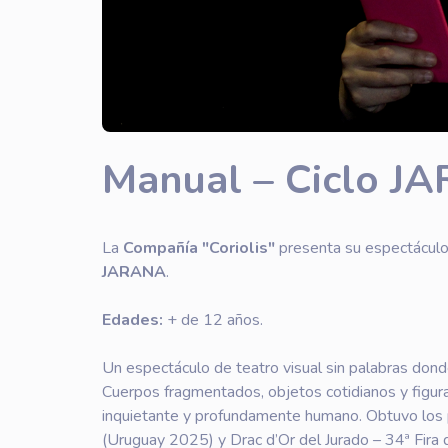
Manual – Ciclo J
La
Compañía "Coriolis"
presenta su espectácul
JARANA
.
Edades:
+ de 12 años.
Un espectáculo de teatro visual sin palabras don
Cuerpos fragmentados, objetos cotidianos y figura
inquietante y profundamente humano. Obtuvo los 
(Uruguay 2025) y Drac d’Or del Jurado – 34ª Fira 