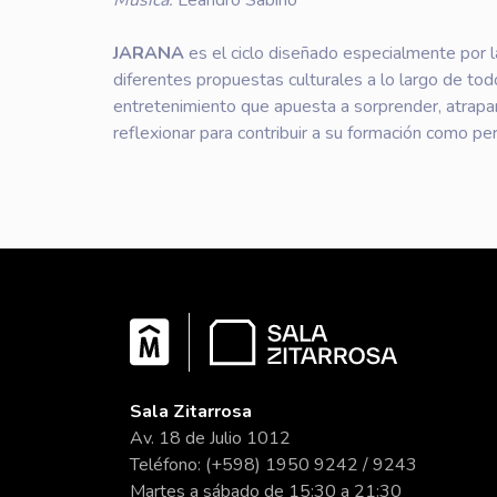
Música:
Leandro Sabino
JARANA
es el ciclo diseñado especialmente por l
diferentes propuestas culturales a lo largo de tod
entretenimiento que apuesta a sorprender, atrapar
reflexionar para contribuir a su formación como pe
Sala Zitarrosa
Av. 18 de Julio 1012
Teléfono: (+598) 1950 9242 / 9243
Martes a sábado de 15:30 a 21:30