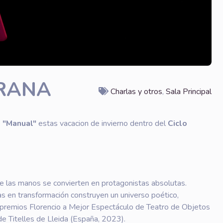
ARANA
Charlas y otros
,
Sala Principal
o
"Manual"
estas vacacion de invierno dentro del
Ciclo
de las manos se convierten en protagonistas absolutas.
s en transformación construyen un universo poético,
premios Florencio a Mejor Espectáculo de Teatro de Objetos
de Titelles de Lleida (España, 2023).