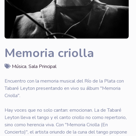
Memoria criolla
Música
,
Sala Principal
Encuentro con la memoria musical del Río de la Plata con
Tabaré Leyton presentando en vivo su álbum "Memoria
Criolla".
Hay voces que no solo cantan: emocionan. La de Tabaré
Leyton lleva el tango y el canto criollo no como repertorio,
sino como herencia viva. Con "Memoria Criolla (En
Concierto)", el artista oriundo de la cuna del tango propone