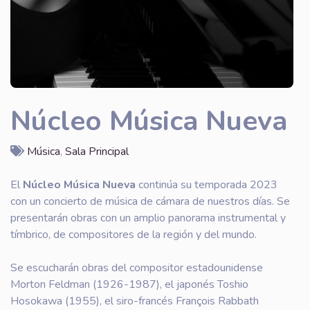
Núcleo Música Nueva
Música
,
Sala Principal
El
Núcleo Música Nueva
continúa su temporada 2023
con un concierto de música de cámara de nuestros días. Se
presentarán obras con un amplio panorama instrumental y
tímbrico, de compositores de la región y del mundo.
Se escucharán obras del compositor estadounidense
Morton Feldman (1926-1987), el japonés Toshio
Hosokawa (1955), el siro-francés François Rabbath