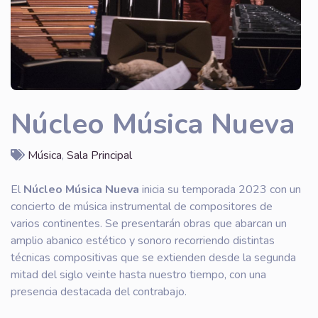
Núcleo Música Nueva
Música
,
Sala Principal
El
Núcleo Música Nueva
inicia su temporada 2023 con un
concierto de música instrumental de compositores de
varios continentes. Se presentarán obras que abarcan un
amplio abanico estético y sonoro recorriendo distintas
técnicas compositivas que se extienden desde la segunda
mitad del siglo veinte hasta nuestro tiempo, con una
presencia destacada del contrabajo.