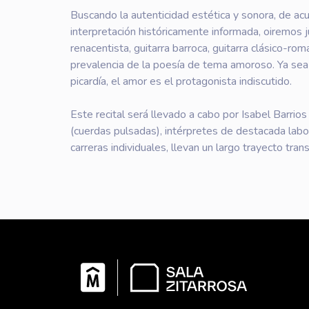
Buscando la autenticidad estética y sonora, de acu
interpretación históricamente informada, oiremos j
renacentista, guitarra barroca, guitarra clásico-rom
prevalencia de la poesía de tema amoroso. Ya sea 
picardía, el amor es el protagonista indiscutido.
Este recital será llevado a cabo por Isabel Barrio
(cuerdas pulsadas), intérpretes de destacada labo
carreras individuales, llevan un largo trayecto tr