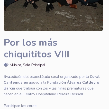
Por los más
chiquititos VIII
Música
,
Sala Principal
8va.edición del espectáculo coral organizado por la
Coral
Cantemus e
n apoyo a la
Fundación Álvarez Caldeyro
Barcia
que trabaja con los y las niñas prematuras que
nacen en el Centro Hospitalario Pereira Rossell
Participan los coros: