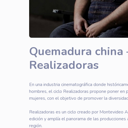
Quemadura china –
Realizadoras
En una industria cinematográfica donde históricame
hombres, el ciclo Realizadoras propone poner en p
mujeres, con el objetivo de promover la diversidad
Realizadoras es un ciclo creado por Montevideo A
edición y amplía el panorama de las producciones 
región.