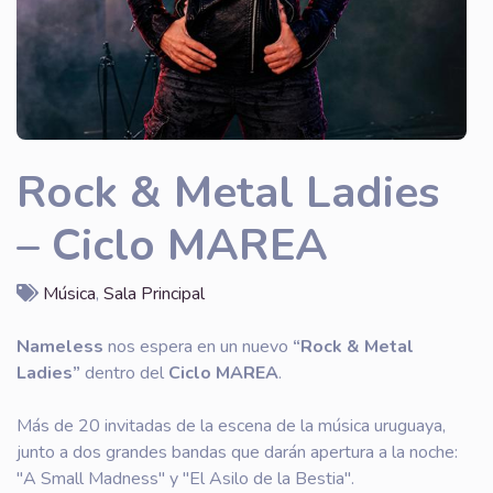
Rock & Metal Ladies
– Ciclo MAREA
Música
,
Sala Principal
Nameless
nos espera en un nuevo
“Rock & Metal
Ladies”
dentro del
Ciclo MAREA
.
Más de 20 invitadas de la escena de la música uruguaya,
junto a dos grandes bandas que darán apertura a la noche:
"A Small Madness" y "El Asilo de la Bestia".