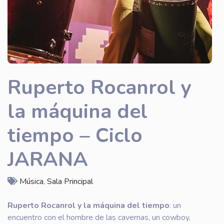
Ruperto Rocanrol y
la máquina del
tiempo – Ciclo
JARANA
Música
,
Sala Principal
Ruperto Rocanrol y la máquina del tiempo
: un
encuentro con el hombre de las cavernas, un cowboy,