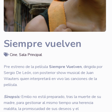
Siempre vuelven
Cine
,
Sala Principal
Pre estreno de la película
Siempre Vuelven
, dirigida por
Sergio De León, con posterior show musical de Juan
Wauters quien interpretará en vivo las canciones de la
película.
Sinopsis:
Emilio no está preparado, tras la muerte de su
madre, para gestionar al mismo tiempo una herencia
maldita, la promiscuidad de sus deseos y el