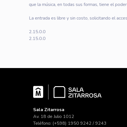
que la música, en todas sus formas, tiene el poder
La entrada es libre y sin costo, solicitando el a
2.15.0.0
2.15.0.0
Sala Zitarrosa
Av. 18 de Julio 1012
Teléfono: (+598) 1950 9242 / 9243