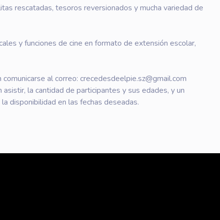
erlitas rescatadas, tesoros reversionados y mucha variedad de
les y funciones de cine en formato de extensión escolar,
 comunicarse al correo: crecedesdeelpie.sz@gmail.com
n asistir, la cantidad de participantes y sus edades, y un
la disponibilidad en las fechas deseadas.