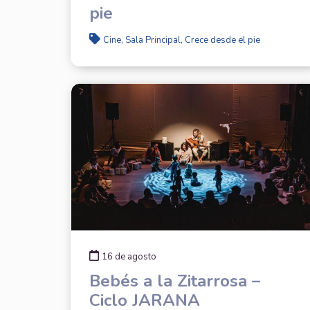
pie
Cine, Sala Principal, Crece desde el pie
16 de agosto
Bebés a la Zitarrosa –
Ciclo JARANA