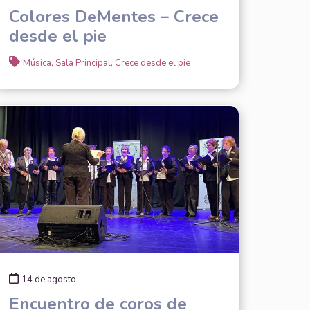
Colores DeMentes – Crece
desde el pie
Música, Sala Principal, Crece desde el pie
14 de agosto
Encuentro de coros de