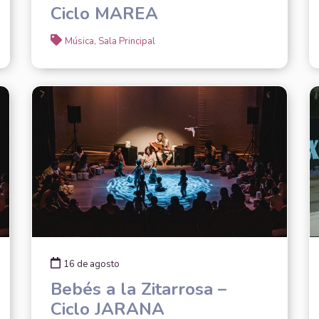
Ciclo MAREA
Música, Sala Principal
16 de agosto
Bebés a la Zitarrosa –
Ciclo JARANA